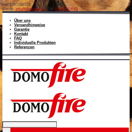
AW-1067266729
E-mail:
info@domofire.at
| Tel:
06645379095
Über uns
Versandhinweise
Garantie
Kontakt
FAQ
Individuelle Produkten
Referenzen