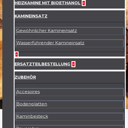
HEIZKAMINE MIT BIOETHANOL
+
KAMINEINSATZ
Gewöhnlicher Kamineinsatz
Wasserführender Kamineinsatz
+
ERSATZTEILBESTELLUNG
+
ZUBEHÖR
Accesoires
Bodenplatten
Kaminbesteck