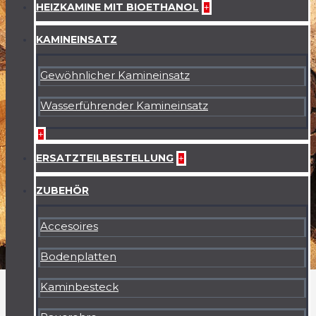
HEIZKAMINE MIT BIOETHANOL
+
KAMINEINSATZ
Gewöhnlicher Kamineinsatz
Wasserführender Kamineinsatz
+
ERSATZTEILBESTELLUNG
+
ZUBEHÖR
Accesoires
Bodenplatten
Kaminbesteck