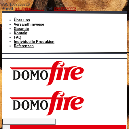
AW-1067266729
E-mail:
info@domofire.at
| Tel:
06645379095
Über uns
Versandhinweise
Garantie
Kontakt
FAQ
Individuelle Produkten
Referenzen