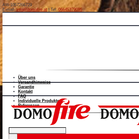
AW-1067266729
E-mail:
info@domofire.at
| Tel:
06645379095
Über uns
Versandhinweise
Garantie
Kontakt
FAQ
Individuelle Produkten
Referenzen