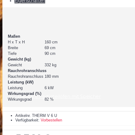
Eigenschaften
Gussofen
Maßen
H x T x H
160 cm
Breite
69 cm
Tiefe
90 cm
Gewicht (kg)
Gewicht
332 kg
Rauchrohranschluss
Rauchrohranschluss
180 mm
Leistung (kW)
Leistung
6 kW
Wirkungsgrad (%)
Tragbare Fertigteilöfen mit Speicher
Wirkungsgrad
82 %
Artikelnr.
THERM V 6 U
Verfügbarkeit:
Vorbestellen