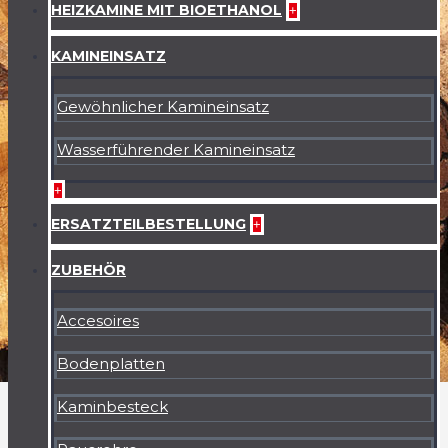
HEIZKAMINE MIT BIOETHANOL
+
KAMINEINSATZ
Gewöhnlicher Kamineinsatz
Wasserführender Kamineinsatz
+
ERSATZTEILBESTELLUNG
+
ZUBEHÖR
Accesoires
Bodenplatten
Kaminbesteck