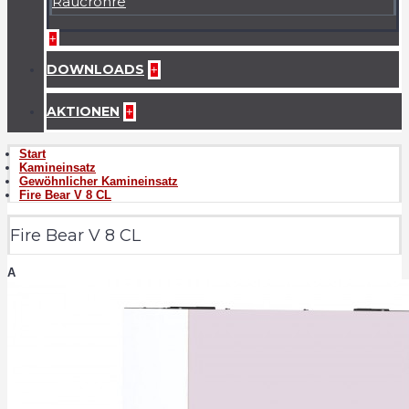
Raucrohre
+
DOWNLOADS
+
AKTIONEN
+
Start
Kamineinsatz
Gewöhnlicher Kamineinsatz
Fire Bear V 8 CL
Fire Bear V 8 CL
A