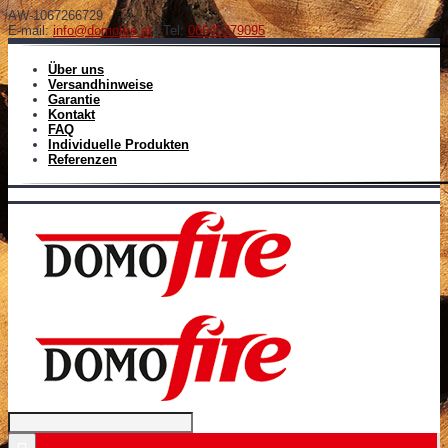
AW-1067266729
E-mail:
info@domofire.at
| Tel:
06645379095
Über uns
Versandhinweise
Garantie
Kontakt
FAQ
Individuelle Produkten
Referenzen