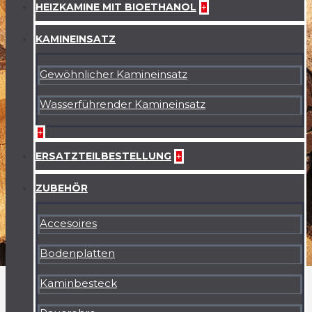
HEIZKAMINE MIT BIOETHANOL
+
KAMINEINSATZ
Gewöhnlicher Kamineinsatz
Wasserführender Kamineinsatz
+
ERSATZTEILBESTELLUNG
+
ZUBEHÖR
Accesoires
Bodenplatten
Kaminbesteck