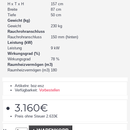
H x T x H
157 cm
Breite
87 cm
Tiefe
50 cm
Gewicht (kg)
Gewicht
230 kg
Rauchrohranschluss
Rauchrohranschluss
150 mm (hinten)
Leistung (kW)
Leistung
9 kW
Wirkungsgrad (%)
Wirkungsgrad
78 %
Raumheizvermögen (m3)
Raumheizvermögen (m3)
180
Artikelnr.
boz-esz
Verfügbarkeit:
Vorbestellen
3.160€
Preis ohne Steuer 2.633€