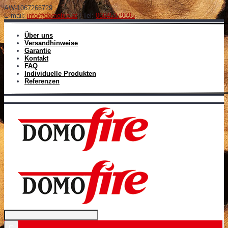
AW-1067266729
E-mail:
info@domofire.at
| Tel:
06645379095
Über uns
Versandhinweise
Garantie
Kontakt
FAQ
Individuelle Produkten
Referenzen