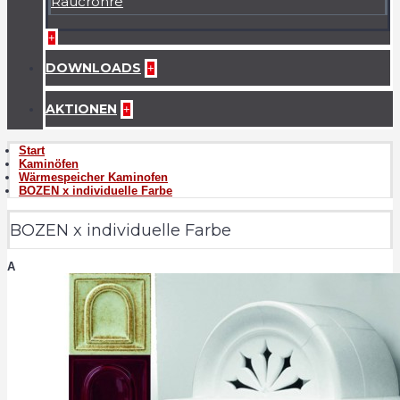
Raucrohre
+
DOWNLOADS
+
AKTIONEN
+
Start
Kaminöfen
Wärmespeicher Kaminofen
BOZEN x individuelle Farbe
BOZEN x individuelle Farbe
A