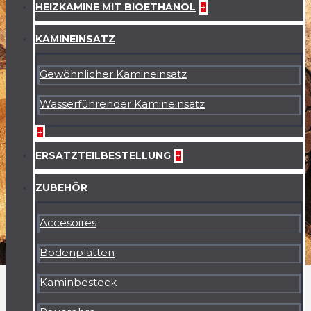
HEIZKAMINE MIT BIOETHANOL
+
KAMINEINSATZ
Gewöhnlicher Kamineinsatz
Wasserführender Kamineinsatz
+
ERSATZTEILBESTELLUNG
+
ZUBEHÖR
Accesoires
Bodenplatten
Kaminbesteck