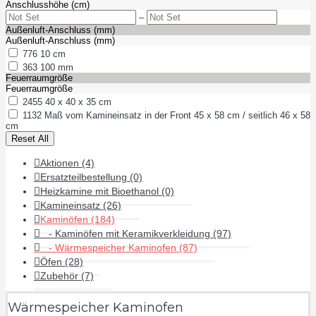
Anschlusshöhe (cm)
–
Außenluft-Anschluss (mm)
Außenluft-Anschluss (mm)
776
10 cm
363
100 mm
Feuerraumgröße
Feuerraumgröße
2455
40 x 40 x 35 cm
1132
Maß vom Kamineinsatz in der Front 45 x 58 cm / seitlich 46 x 58
cm
Aktionen (4)
Ersatzteilbestellung (0)
Heizkamine mit Bioethanol (0)
Kamineinsatz (26)
Kaminöfen (184)
- Kaminöfen mit Keramikverkleidung (97)
- Wärmespeicher Kaminofen (87)
Öfen (28)
Zubehör (7)
Wärmespeicher Kaminofen