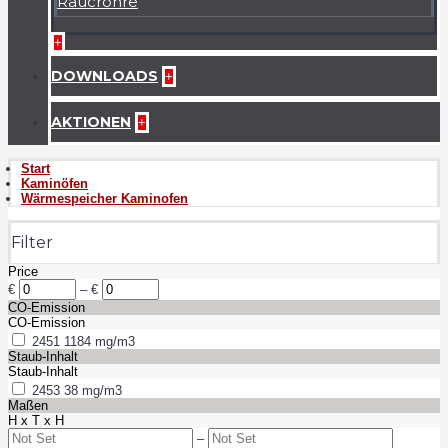
Raucrohre
+
DOWNLOADS
+
AKTIONEN
+
Start
Kaminöfen
Wärmespeicher Kaminofen
Filter
Price
€
–
€
CO-Emission
CO-Emission
2451
1184 mg/m3
Staub-Inhalt
Staub-Inhalt
2453
38 mg/m3
Maßen
H x T x H
–