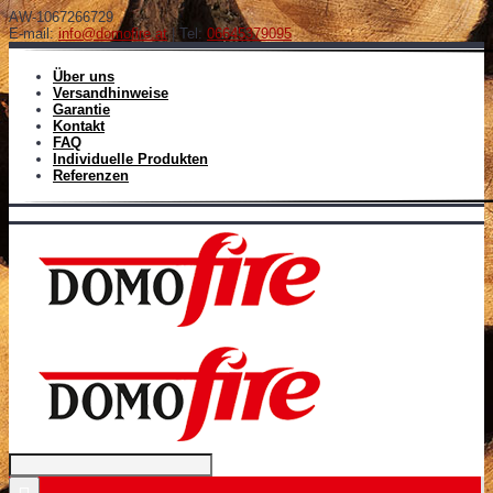
AW-1067266729
E-mail:
info@domofire.at
| Tel:
06645379095
Über uns
Versandhinweise
Garantie
Kontakt
FAQ
Individuelle Produkten
Referenzen