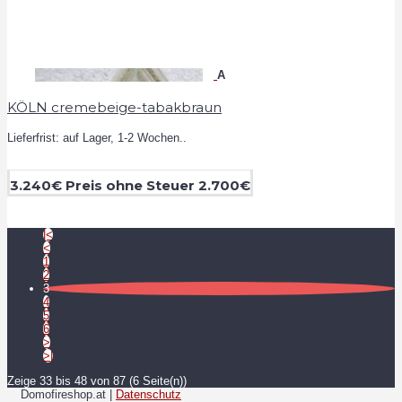
A
KÖLN cremebeige-tabakbraun
Lieferfrist: auf Lager, 1-2 Wochen..
3.240€
Preis ohne Steuer 2.700€
|<
<
1
2
3
4
5
6
>
>|
Zeige 33 bis 48 von 87 (6 Seite(n))
Domofireshop.at |
Datenschutz