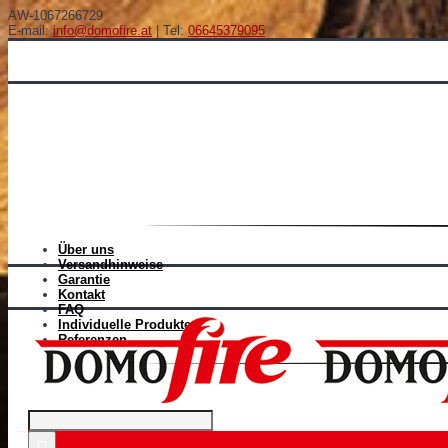
AW-1067266729
E-mail:
info@domofire.at
| Tel:
06645379095
Über uns
Versandhinweise
Garantie
Kontakt
FAQ
Individuelle Produkten
Referenzen