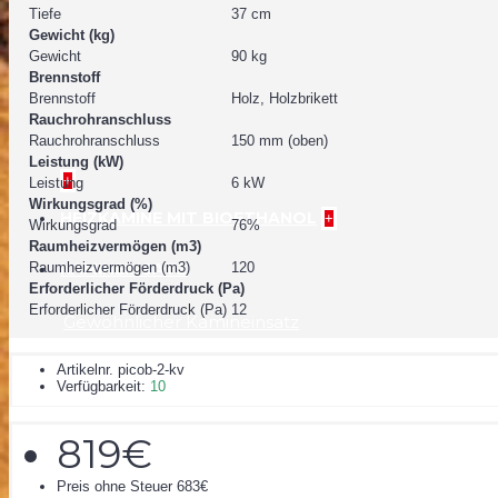
Tiefe
37 cm
Gewicht (kg)
Gewicht
90 kg
Brennstoff
Brennstoff
Holz, Holzbrikett
Rauchrohranschluss
Rauchrohranschluss
150 mm (oben)
Leistung (kW)
+
Leistung
6 kW
Wirkungsgrad (%)
HEIZKAMINE MIT BIOETHANOL
+
Wirkungsgrad
76%
Raumheizvermögen (m3)
KAMINEINSATZ
Raumheizvermögen (m3)
120
Erforderlicher Förderdruck (Pa)
Erforderlicher Förderdruck (Pa)
12
Gewöhnlicher Kamineinsatz
Artikelnr.
picob-2-kv
Verfügbarkeit:
10
819€
Preis ohne Steuer 683€