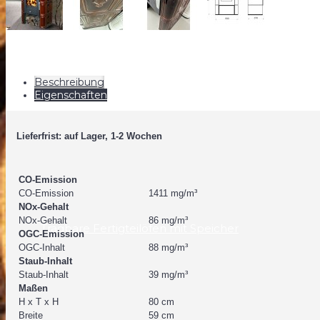
Gussofen
Beschreibung
Eigenschaften
Lieferfrist: auf Lager, 1-2 Wochen
CO-Emission
CO-Emission
1411 mg/m³
NOx-Gehalt
NOx-Gehalt
86 mg/m³
Tragbare Fertigteilöfen mit Speicher
OGC-Emission
OGC-Inhalt
88 mg/m³
Staub-Inhalt
Staub-Inhalt
39 mg/m³
Maßen
H x T x H
80 cm
Breite
59 cm