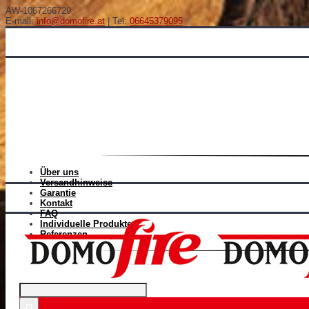
AW-1067266729
E-mail:
info@domofire.at
| Tel:
06645379095
Über uns
Versandhinweise
Garantie
Kontakt
FAQ
Individuelle Produkten
Referenzen