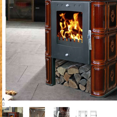
Wärmespeicher Kaminofen
+
A
ÖFEN