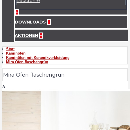
Raucrohre
+
DOWNLOADS
+
AKTIONEN
+
Start
Kaminöfen
Kaminöfen mit Keramikverkleidung
Mira Ofen flaschengrün
Mira Ofen flaschengrün
A