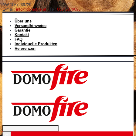
AW-1067266729
E-mail:
info@domofire.at
| Tel:
06645379095
Über uns
Versandhinweise
Garantie
Kontakt
FAQ
Individuelle Produkten
Referenzen