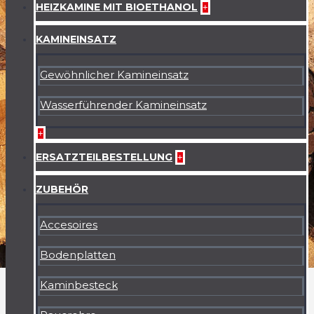
HEIZKAMINE MIT BIOETHANOL
+
KAMINEINSATZ
Gewöhnlicher Kamineinsatz
Wasserführender Kamineinsatz
+
ERSATZTEILBESTELLUNG
+
ZUBEHÖR
Accesoires
Bodenplatten
Kaminbesteck